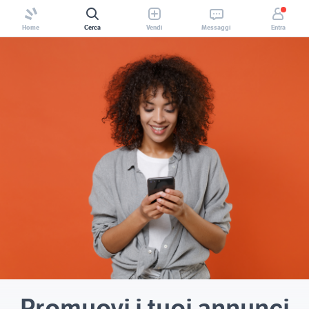
Home
Cerca
Vendi
Messaggi
Entra
Promuovi i tuoi annunci