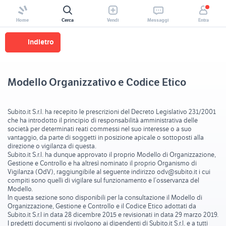
Home
Cerca
Vendi
Messaggi
Entra
Indietro
Modello Organizzativo e Codice Etico
Subito.it S.r.l. ha recepito le prescrizioni del Decreto Legislativo 231/2001
che ha introdotto il principio di responsabilità amministrativa delle
società per determinati reati commessi nel suo interesse o a suo
vantaggio, da parte di soggetti in posizione apicale o sottoposti alla
direzione o vigilanza di questa.
Subito.it S.r.l. ha dunque approvato il proprio Modello di Organizzazione,
Gestione e Controllo e ha altresì nominato il proprio Organismo di
Vigilanza (OdV), raggiungibile al seguente indirizzo odv@subito.it i cui
compiti sono quelli di vigilare sul funzionamento e l’osservanza del
Modello.
In questa sezione sono disponibili per la consultazione il Modello di
Organizzazione, Gestione e Controllo e il Codice Etico adottati da
Subito.it S.r.l in data 28 dicembre 2015 e revisionati in data 29 marzo 2019.
I predetti documenti si rivolgono ai dipendenti di Subito.it S.r.l. e a tutti