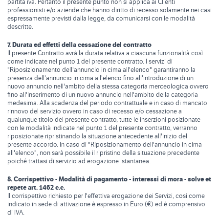
partita iva. Pertanto il presente punto non si applica ai Clienti
professionisti e/o aziende che hanno diritto di recesso solamente nei casi
espressamente previsti dalla legge, da comunicarsi con le modalità
descritte.
7. Durata ed effetti della cessazione del contratto
Il presente Contratto avrà la durata relativa a ciascuna funzionalità così
come indicate nel punto 1 del presente contratto. I servizi di
"Riposizionamento dell'annuncio in cima all'elenco" garantiranno la
presenza dell'annuncio in cima all'elenco fino all'introduzione di un
nuovo annuncio nell'ambito della stessa categoria merceologica ovvero
fino all'inserimento di un nuovo annuncio nell'ambito della categoria
medesima. Alla scadenza del periodo contrattuale e in caso di mancato
rinnovo del servizio ovvero in caso di recesso e/o cessazione a
qualunque titolo del presente contratto, tutte le inserzioni posizionate
con le modalità indicate nel punto 1 del presente contratto, verranno
riposizionate ripristinando la situazione antecedente all'inizio del
presente accordo. In caso di "Riposizionamento dell'annuncio in cima
all'elenco", non sarà possibile il ripristino della situazione precedente
poiché trattasi di servizio ad erogazione istantanea.
8. Corrispettivo - Modalità di pagamento - interessi di mora - solve et
repete art. 1462 c.c.
Il corrispettivo richiesto per l'effettiva erogazione dei Servizi, così come
indicato in sede di attivazione è espresso in Euro (€) ed è comprensivo
di IVA.