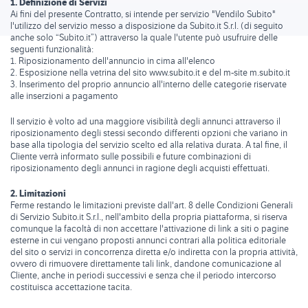
1. Definizione di Servizi
Ai fini del presente Contratto, si intende per servizio "Vendilo Subito"
l'utilizzo del servizio messo a disposizione da Subito.it S.r.l. (di seguito
anche solo “Subito.it”) attraverso la quale l'utente può usufruire delle
seguenti funzionalità:
1. Riposizionamento dell'annuncio in cima all'elenco
2. Esposizione nella vetrina del sito www.subito.it e del m-site m.subito.it
3. Inserimento del proprio annuncio all'interno delle categorie riservate
alle inserzioni a pagamento
Il servizio è volto ad una maggiore visibilità degli annunci attraverso il
riposizionamento degli stessi secondo differenti opzioni che variano in
base alla tipologia del servizio scelto ed alla relativa durata. A tal fine, il
Cliente verrà informato sulle possibili e future combinazioni di
riposizionamento degli annunci in ragione degli acquisti effettuati.
2. Limitazioni
Ferme restando le limitazioni previste dall'art. 8 delle Condizioni Generali
di Servizio Subito.it S.r.l., nell'ambito della propria piattaforma, si riserva
comunque la facoltà di non accettare l'attivazione di link a siti o pagine
esterne in cui vengano proposti annunci contrari alla politica editoriale
del sito o servizi in concorrenza diretta e/o indiretta con la propria attività,
ovvero di rimuovere direttamente tali link, dandone comunicazione al
Cliente, anche in periodi successivi e senza che il periodo intercorso
costituisca accettazione tacita.