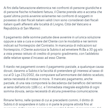
Ai fini della fatturazione elettronica nei confronti di persone giuridiche e
di persone fisiche richiedenti fattura, il Cliente prende atto e accetta che
quest’ultima potrà avvenire solamente nei confronti di soggetti in
possesso di dati fiscali italiani validi (non sono considerati dati fiscali
italiani quelli afferenti alle località di Livigno, Città del Vaticano e
Repubblica di San Marino).
Il pagamento delle somme pattuite deve avvenire in un’unica soluzione
oppure a rate a cura e onere del Cliente con le modalità e nei termini
indicati sul frontespizio del Contratto. In mancanza di indicazioni sul
frontespizio, il Cliente autorizza la Subito.it ad emettere Ri.Ba a 30 gg e/o
a vista presso istituto di credito di proprio gradimento, con l’addebito
delle relative spese d’incasso ad esso Cliente.
Il ritardo nei pagamenti ovvero il pagamento parziale, a qualunque causa
dovuti, daranno a Subito.it la facoltà di pretendere gli interessi al tasso di
cui al D. Lgs 231/2002, da computare sull’ammontare del debito scaduto,
senza necessità di messa in mora. Il mancato pagamento, anche
parziale, di una rata comporterà la decadenza dal beneficio del termine
ai sensi dell’articolo 1186 c.c. e l’immediata integrale esigibilità di ogni
somma dovuta, senza necessità di alcuna preventiva comunicazione.
Rimane fermo, nelle ipotesi di cui ai precedenti commi, il diritto di
Subito.it di sospendere in tutto o in parte le proprie attività fino al