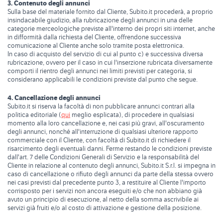
3. Contenuto degli annunci
Sulla base del materiale fornito dal Cliente, Subito.it procederà, a proprio
insindacabile giudizio, alla rubricazione degli annunci in una delle
categorie merceologiche previste all'interno dei propri siti internet, anche
in difformità dalla richiesta del Cliente, offrendone successiva
comunicazione al Cliente anche solo tramite posta elettronica.
In caso di acquisto del servizio di cui al punto c) e successiva diversa
rubricazione, ovvero per il caso in cui l'inserzione rubricata diversamente
comporti il rientro degli annunci nei limiti previsti per categoria, si
considerano applicabili le condizioni previste dal punto che segue.
4. Cancellazione degli annunci
Subito.it si riserva la facoltà di non pubblicare annunci contrari alla
politica editoriale (
qui
meglio esplicata), di procedere in qualsiasi
momento alla loro cancellazione e, nei casi più gravi, all'oscuramento
degli annunci, nonché all'interruzione di qualsiasi ulteriore rapporto
commerciale con il Cliente, con facoltà di Subito.it di richiedere il
risarcimento degli eventuali danni. Ferme restando le condizioni previste
dall'art. 7 delle Condizioni Generali di Servizio e la responsabilità del
Cliente in relazione al contenuto degli annunci, Subito.it S.r.l. si impegna in
caso di cancellazione o rifiuto degli annunci da parte della stessa ovvero
nei casi previsti dal precedente punto 3, a restituire al Cliente l'importo
corrisposto per i servizi non ancora eseguiti e/o che non abbiano già
avuto un principio di esecuzione, al netto della somma ascrivibile ai
servizi già fruiti e/o al costo di attivazione e gestione della posizione.