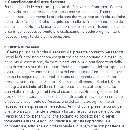
5. Cancellazione dell’area riservata
Ferme restando le condizioni previste dall’art. 7 delle Condizioni Generali
di Servizio, resta espressamente inteso che nel caso in cui l’utente
cancelli spontaneamente la propria area riservata, non potrà più usufruire
del servizio “Vendilo Subito” acquistato e nulla avrà a che pretendere da
Subito.it in relazione alla mancata fruizione dello stesso, rispetto al quale,
ai sensi del successivo punto 6, è esplicitamente escluso ogni diritto di
recesso a seguito della sua esecuzione.
6. Diritto di recesso
Il Cliente privato ha facoltà di recesso dal presente contratto per i servizi
“Vendilo Subito" non ancora eseguiti e/o che non abbiano già avuto un
principio di esecuzione, da comunicarsi entro 14 giorni decorrenti dalla
data di conclusione del contratto (data del pagamento del corrispettivo)
ovvero nel minore termine di durata del contratto così come indicata nel
punto che segue tramite e-mail o lettera raccomandata da indirizzare
presso la sede legale di Subito.it S.r.l. In caso di recesso Subito.it S.r.l. si
impegna a restituire al Cliente l'importo corrisposto al netto della somma
ascrivibile ai servizi già fruiti e/o al costo di attivazione e gestione della
posizione, che saranno calcolati a cura di Subito.it. Il Cliente prende atto
e accetta che, a fronte dell'esecuzione del contratto, ogni diritto di
recesso resta espressamente escluso. Ai fini di cui al presente punto per
Cliente privato si intende la persona fisica che usufruisce delle opzioni
“Vendilo Subito” per annunci che abbiano ad oggetto beni o servizi
totalmente estranei e non riconducibili all’attività imprenditoriale,
commerciale, artigianale o professionale svolta, e/o che non possiede la