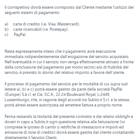
Il corrispettivo dovrà essere corrisposto dal Cliente mediante l'utilizzo dei
seguenti sistemi di pagamento:
a) carta di credito (i.e. Visa, Mastercard),
b) carte ricaricabili (i.e. Postepay),
c) PayPal.
Resta espressamente inteso che il pagamento avrà esecuzione
immediata indipendentemente dall’erogazione del servizio acquistato.
Nell’eventualità in cui il servizio non venga effettivamente attivato a fronte
della conclusione del pagamento per motivi tecnici e/o di fruibilità del
servizio, è previsto lo storno del relativo importo a favore dell’utente.
Il processo di pagamento del servizio per le modalità di cui
supra sub
lettere a), b) e c) potrà essere gestito da parte della società PayPal
(Europe) S.à r.l. et Cie, S.C.A., 22-24 Boulevard Royal, L-2449,
Lussemburgo, che, in ragione degli accordi tra Subito.it S.r.l. e la stessa,
potrà altresì essere autorizzata ad emettere fattura a proprio nome.
Ferma restando la titolarità del presente contratto e dei relativi obblighi e
doveri in capo a Subito.it ogni questione relativa alla fatturazione (ivi
comprese le ipotesi di cambi o rettifiche di intestazioni e importi ed
emissione di note di credito) dovrà essere gestita dal cliente contattando
direttamente il Servizio Clienti.