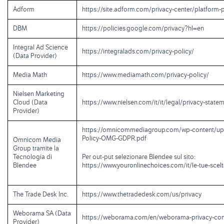
Adform
https://site.adform.com/privacy-center/platform-
DBM
https://policies.google.com/privacy?hl=en
Integral Ad Science
https://integralads.com/privacy-policy/
(Data Provider)
Media Math
https://www.mediamath.com/privacy-policy/
Nielsen Marketing
Cloud (Data
https://www.nielsen.com/it/it/legal/privacy-state
Provider)
https://omnicommediagroup.com/wp-content/up
Policy-OMG-GDPR.pdf
Omnicom Media
Group tramite la
Tecnologia di
Per out-put selezionare Blendee sul sito:
Blendee
https://www.youronlinechoices.com/it/le-tue-scel
The Trade Desk Inc.
https://www.thetradedesk.com/us/privacy
Weborama SA (Data
https://weborama.com/en/weborama-privacy-co
Provider)