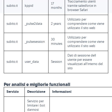
Tracciamento utenti
17
subito.it
kppid
tramite salesforce in
months
browser Safari
Utilizzato per
subito.it
_pulse2data
2 years
comprendere come viene
utilizzato il sito web
Utilizzato per
30
subito.it
_pulsesession
comprendere come viene
minutes
utilizzato il sito web
Dati di sessione dell
utente per essere
subito.it
user_data
Session
visualizzati all'interno del
sito
Per analisi e migliorie funzionali
Servizio
Descrizione
Informazioni
Servizio per
limitare i bot
dannosi