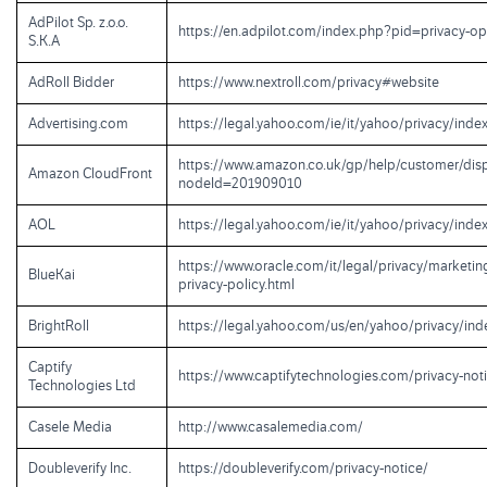
AdPilot Sp. z.o.o.
https://en.adpilot.com/index.php?pid=privacy-op
S.K.A
AdRoll Bidder
https://www.nextroll.com/privacy#website
Advertising.com
https://legal.yahoo.com/ie/it/yahoo/privacy/inde
https://www.amazon.co.uk/gp/help/customer/disp
Amazon CloudFront
nodeId=201909010
AOL
https://legal.yahoo.com/ie/it/yahoo/privacy/inde
https://www.oracle.com/it/legal/privacy/marketin
BlueKai
privacy-policy.html
BrightRoll
https://legal.yahoo.com/us/en/yahoo/privacy/ind
Captify
https://www.captifytechnologies.com/privacy-not
Technologies Ltd
Casele Media
http://www.casalemedia.com/
Doubleverify Inc.
https://doubleverify.com/privacy-notice/