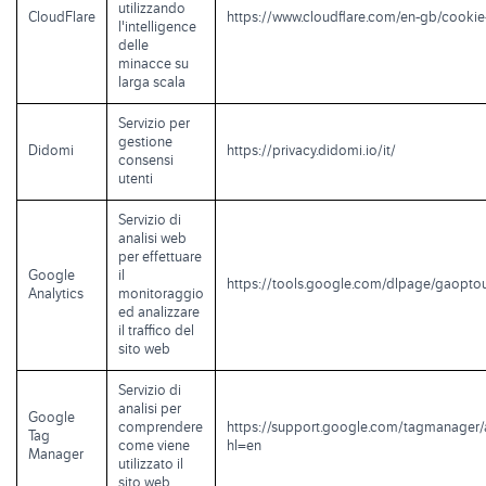
utilizzando
CloudFlare
https://www.cloudflare.com/en-gb/cookie
l'intelligence
delle
minacce su
larga scala
Servizio per
gestione
Didomi
https://privacy.didomi.io/it/
consensi
utenti
Servizio di
analisi web
per effettuare
Google
il
https://tools.google.com/dlpage/gaopto
Analytics
monitoraggio
ed analizzare
il traffico del
sito web
Servizio di
analisi per
Google
comprendere
https://support.google.com/tagmanager
Tag
come viene
hl=en
Manager
utilizzato il
sito web