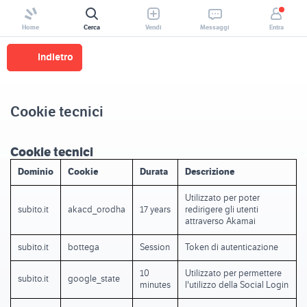
Home
Cerca
Vendi
Messaggi
Entra
Indietro
Cookie tecnici
Cookie tecnici
Dominio
Cookie
Durata
Descrizione
Utilizzato per poter
subito.it
akacd_orodha
17 years
redirigere gli utenti
attraverso Akamai
subito.it
bottega
Session
Token di autenticazione
10
Utilizzato per permettere
subito.it
google_state
minutes
l'utilizzo della Social Login