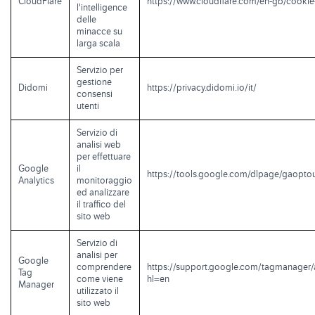
CloudFlare
https://www.cloudflare.com/en-gb/cookie
l'intelligence
delle
minacce su
larga scala
Servizio per
gestione
Didomi
https://privacy.didomi.io/it/
consensi
utenti
Servizio di
analisi web
per effettuare
Google
il
https://tools.google.com/dlpage/gaopto
Analytics
monitoraggio
ed analizzare
il traffico del
sito web
Servizio di
analisi per
Google
comprendere
https://support.google.com/tagmanager
Tag
come viene
hl=en
Manager
utilizzato il
sito web