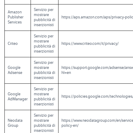
Servizio per
Amazon
mostrare
Publisher
https://aps.amazon.com/aps/privacy-poli
pubblicità di
Services
inserzionisti
Servizio per
mostrare
Criteo
https://www.criteo.com/it/privacy/
pubblicità di
inserzionisti
Servizio per
Google
mostrare
https://support.google.com/adsense/ans
Adsense
pubblicità di
hl=en
inserzionisti
Servizio per
Google
mostrare
https://policies.google.com/technologies
AdManager
pubblicità di
inserzionisti
Servizio per
Neodata
mostrare
https://www.neodatagroup.com/en/service
Group
pubblicità di
policy-en/
inserzionisti