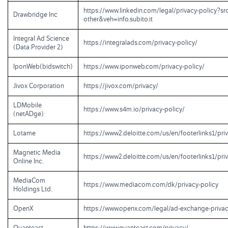
https://www.linkedin.com/legal/privacy-policy?sr
Drawbridge Inc
other&veh=info.subito.it
Integral Ad Science
https://integralads.com/privacy-policy/
(Data Provider 2)
IponWeb(bidswitch)
https://www.iponweb.com/privacy-policy/
Jivox Corporation
https://jivox.com/privacy/
LDMobile
https://www.s4m.io/privacy-policy/
(netADge)
Lotame
https://www2.deloitte.com/us/en/footerlinks1/pri
Magnetic Media
https://www2.deloitte.com/us/en/footerlinks1/pri
Online Inc.
MediaCom
https://www.mediacom.com/dk/privacy-policy
Holdings Ltd.
OpenX
https://www.openx.com/legal/ad-exchange-privac