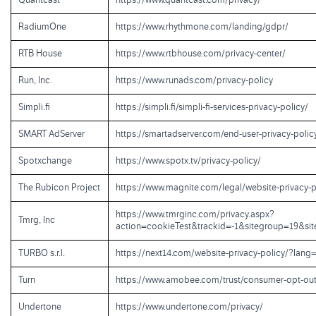
Quantcast
https://www.quantcast.com/privacy/
RadiumOne
https://www.rhythmone.com/landing/gdpr/
RTB House
https://www.rtbhouse.com/privacy-center/
Run, Inc.
https://www.runads.com/privacy-policy
Simpli.fi
https://simpli.fi/simpli-fi-services-privacy-policy/
SMART AdServer
https://smartadserver.com/end-user-privacy-polic
Spotxchange
https://www.spotx.tv/privacy-policy/
The Rubicon Project
https://www.magnite.com/legal/website-privacy-p
https://www.tmrginc.com/privacy.aspx?
Tmrg, Inc
action=cookieTest&trackid=-1&sitegroup=19&si
TURBO s.r.l.
https://next14.com/website-privacy-policy/?lang
Turn
https://www.amobee.com/trust/consumer-opt-out
Undertone
https://www.undertone.com/privacy/