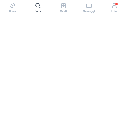
Acq_Collezionismo Copy
Home
Cerca
Vendi
Messaggi
Entra